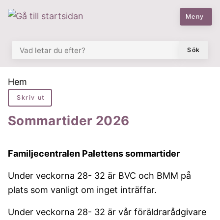
 till huvudmeny
å till innehåll
Meny
VAD LETAR DU EFTER?
Sök
Du är här:
Hem
Skriv ut
Sommartider 2026
Familjecentralen Palettens sommartider
Under veckorna 28- 32 är BVC och BMM på
plats som vanligt om inget inträffar.
Under veckorna 28- 32 är vår föräldrarådgivare