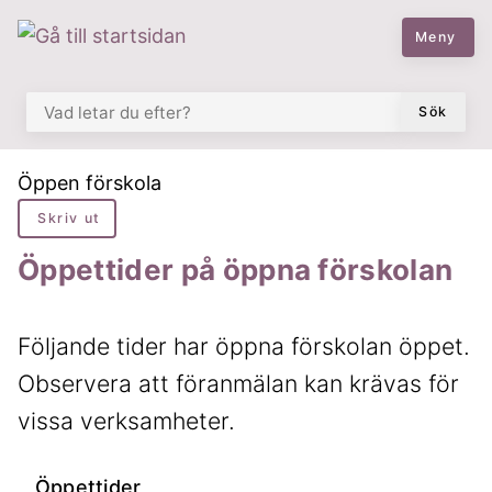
 till huvudmeny
å till sidomeny
å till innehåll
Meny
VAD LETAR DU EFTER?
Sök
Du är här:
Öppen förskola
Skriv ut
Öppettider på öppna förskolan
Följande tider har öppna förskolan öppet.
Observera att föranmälan kan krävas för
vissa verksamheter.
Öppettider