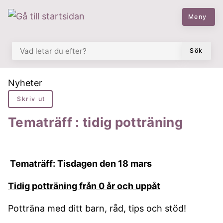
 till huvudmeny
å till innehåll
Meny
VAD LETAR DU EFTER?
Sök
Du är här:
Nyheter
Skriv ut
Tematräff : tidig potträning
Tematräff: Tisdagen den 18 mars
Tidig potträning från 0 år och uppåt
Potträna med ditt barn, råd, tips och stöd!