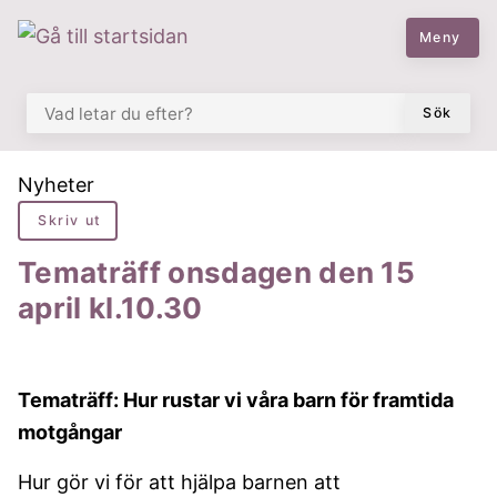
 till huvudmeny
å till innehåll
Meny
VAD LETAR DU EFTER?
Sök
Du är här:
Nyheter
Skriv ut
Tematräff onsdagen den 15
april kl.10.30
Tematräff: Hur rustar vi våra barn för framtida
motgångar
Hur gör vi för att hjälpa barnen att