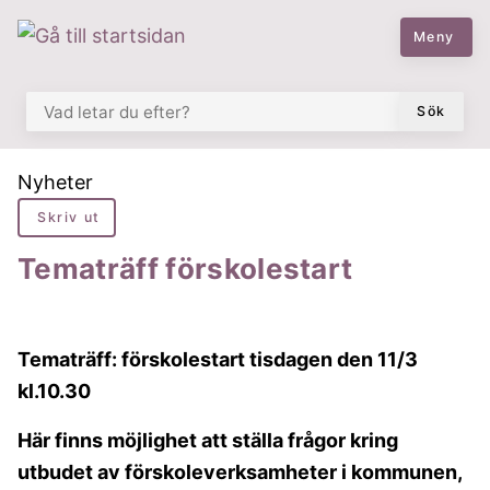
 till huvudmeny
å till innehåll
Meny
VAD LETAR DU EFTER?
Sök
Du är här:
Nyheter
Skriv ut
Tematräff förskolestart
Tematräff: förskolestart tisdagen den 11/3
kl.10.30
Här finns möjlighet att ställa frågor kring
utbudet av förskoleverksamheter i kommunen,