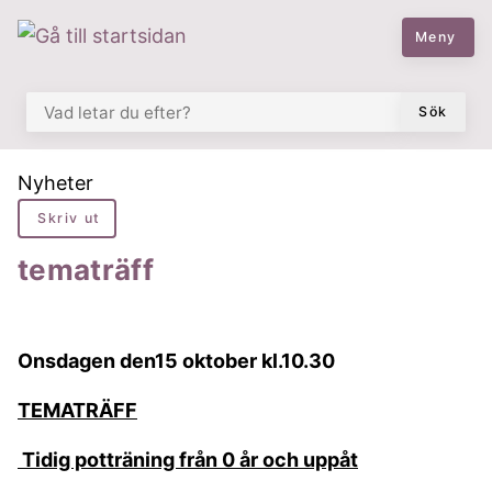
 till huvudmeny
å till innehåll
Meny
VAD LETAR DU EFTER?
Sök
Du är här:
Nyheter
Skriv ut
tematräff
Onsdagen den15 oktober kl.10.30
TEMATRÄFF
Tidig potträning från 0 år och uppåt