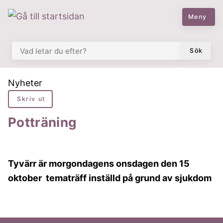
 till huvudmeny
å till innehåll
Meny
VAD LETAR DU EFTER?
Sök
Du är här:
Nyheter
Skriv ut
Potträning
Tyvärr är morgondagens onsdagen den 15
oktober tematräff inställd på grund av sjukdom