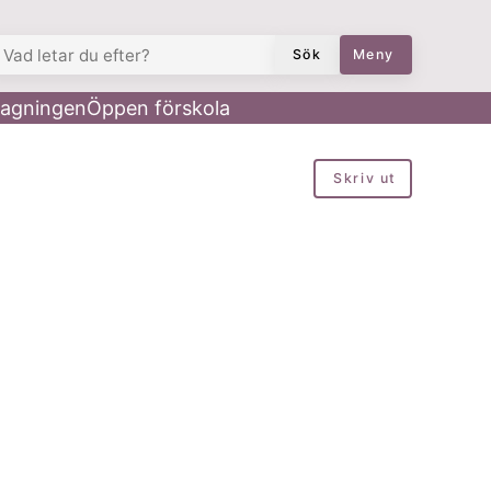
AD LETAR DU EFTER?
Sök
Meny
agningen
Öppen förskola
Skriv ut