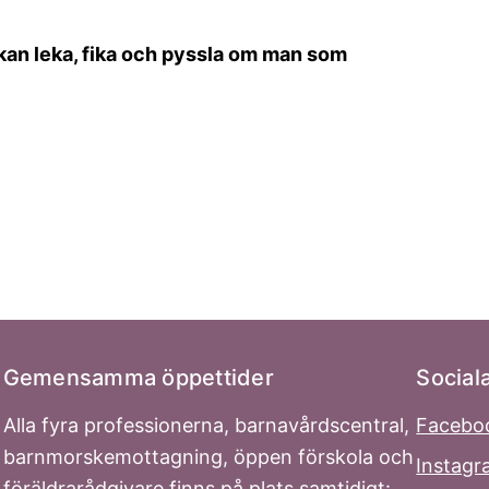
n leka, fika och pyssla om man som
Gemensamma öppettider
Social
Alla fyra professionerna, barnavårdscentral,
Facebo
barnmorskemottagning, öppen förskola och
Instag
föräldrarådgivare finns på plats samtidigt: