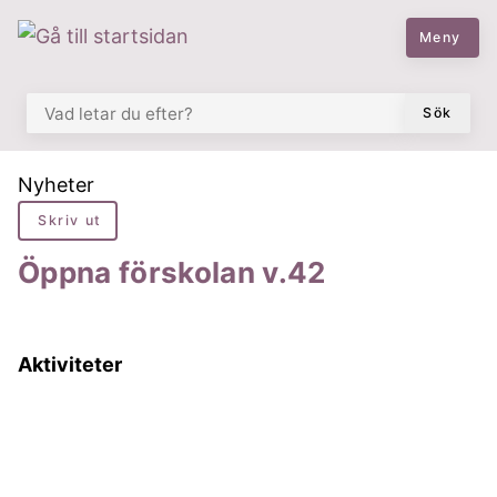
 till huvudmeny
å till innehåll
Meny
VAD LETAR DU EFTER?
Sök
Du är här:
Nyheter
Skriv ut
Öppna förskolan v.42
Aktiviteter