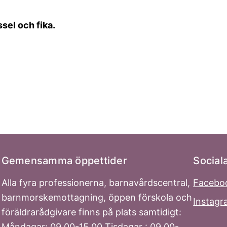
sel och fika.
Gemensamma öppettider
Social
Alla fyra professionerna, barnavårdscentral,
Facebo
barnmorskemottagning, öppen förskola och
Instag
föräldrarådgivare finns på plats samtidigt:
Måndagar: 09.00-15.00 Tisdagar : 09.00-