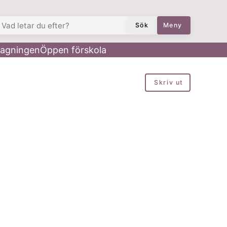
AD LETAR DU EFTER?
Sök
Meny
agningen
Öppen förskola
Skriv ut