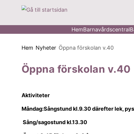
 till huvudmeny
å till innehåll
Hem
Barnavårdscentral
B
Du är här:
Hem
Nyheter
Öppna förskolan v.40
Öppna förskolan v.40
Aktiviteter
Måndag:Sångstund kl.9.30 därefter lek, pys
Sång/sagostund kl.13.30