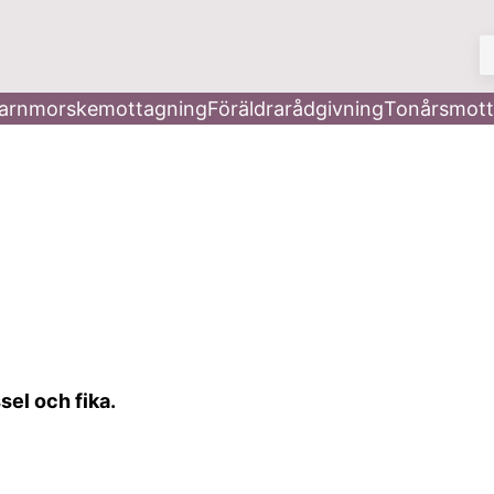
V
arnmorskemottagning
Föräldrarådgivning
Tonårsmott
sel och fika.