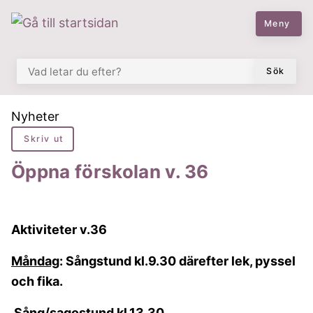
 till huvudmeny
å till innehåll
Meny
VAD LETAR DU EFTER?
Sök
Du är här:
Nyheter
Skriv ut
Öppna förskolan v. 36
Aktiviteter v.36
Måndag
: Sångstund kl.9.30 därefter lek, pyssel
och fika.
Sång/sagostund kl.13.30