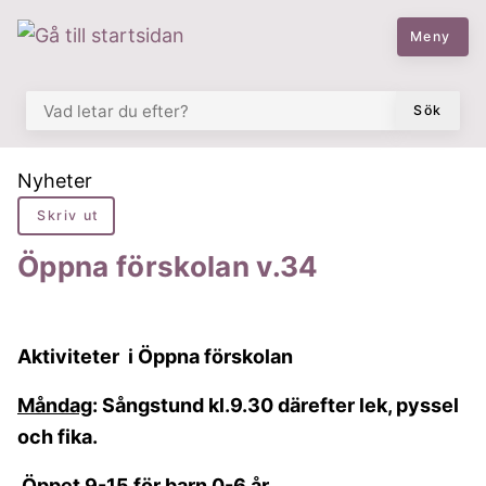
 till huvudmeny
å till innehåll
Meny
VAD LETAR DU EFTER?
Sök
Du är här:
Nyheter
Skriv ut
Öppna förskolan v.34
Aktiviteter i Öppna förskolan
Måndag
: Sångstund kl.9.30 därefter lek, pyssel
och fika.
Öppet 9-15 för barn 0-6 år.