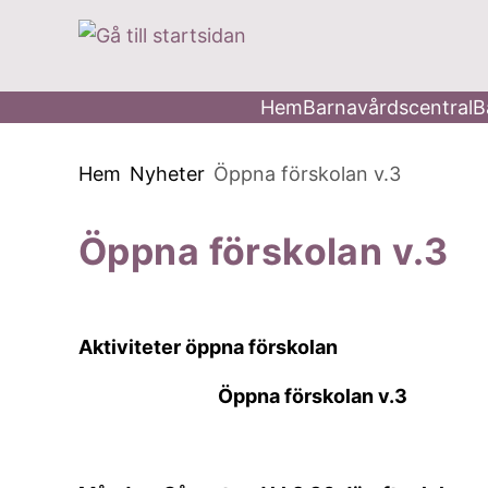
 till huvudmeny
å till innehåll
Hem
Barnavårdscentral
B
Du är här:
Hem
Nyheter
Öppna förskolan v.3
Öppna förskolan v.3
Aktiviteter öppna förskolan
Öppna förskolan v.3