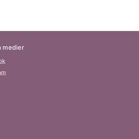
a medier
ok
ram