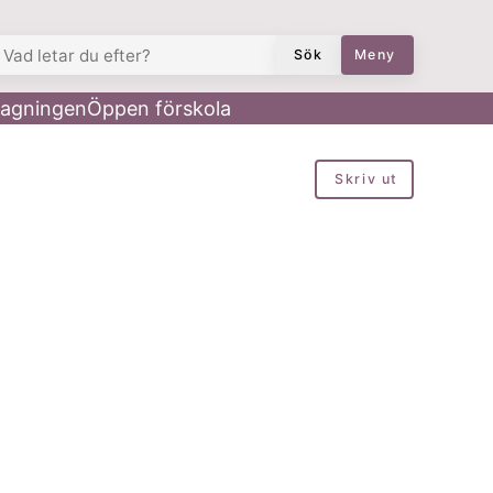
AD LETAR DU EFTER?
Sök
Meny
agningen
Öppen förskola
Skriv ut