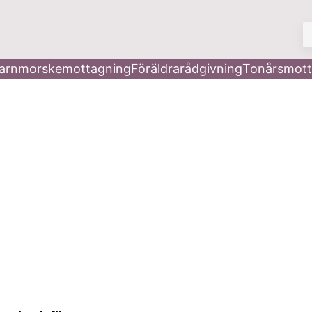
V
arnmorskemottagning
Föräldrarådgivning
Tonårsmott