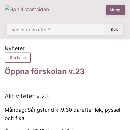
 till huvudmeny
å till innehåll
Meny
VAD LETAR DU EFTER?
Sök
Du är här:
Nyheter
Skriv ut
Öppna förskolan v.23
Aktiviteter v.23
Måndag: Sångstund kl.9.30 därefter lek, pyssel
och fika.