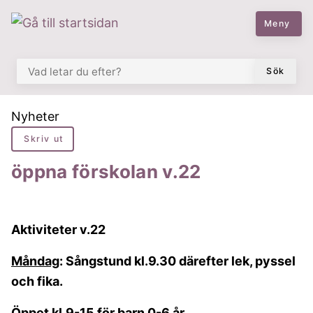
 till huvudmeny
å till innehåll
Meny
VAD LETAR DU EFTER?
Sök
Du är här:
Nyheter
Skriv ut
öppna förskolan v.22
Aktiviteter v.22
Måndag
: Sångstund kl.9.30 därefter lek, pyssel
och fika.
Öppet kl.9-15 för barn 0-6 år.