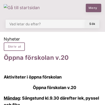
 till huvudmeny
å till innehåll
Meny
VAD LETAR DU EFTER?
Sök
Du är här:
Nyheter
Skriv ut
Öppna förskolan v.20
Aktiviteter i öppna förskolan
Öppna förskolan v.20
Måndag
: Sångstund kl.9.30 därefter lek, pyssel
och fika.