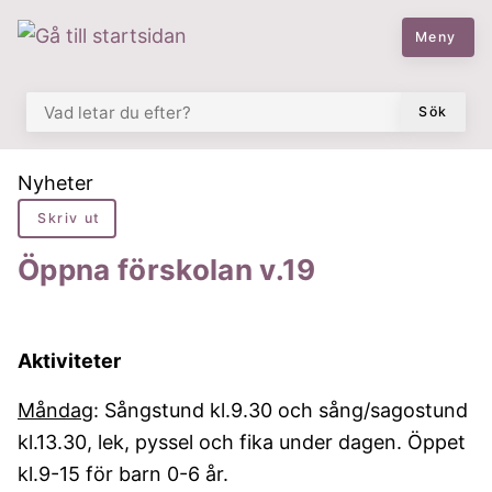
 till huvudmeny
å till innehåll
Meny
VAD LETAR DU EFTER?
Sök
Du är här:
Nyheter
Skriv ut
Öppna förskolan v.19
Aktiviteter
Måndag
: Sångstund kl.9.30 och sång/sagostund
kl.13.30, lek, pyssel och fika under dagen. Öppet
kl.9-15 för barn 0-6 år.