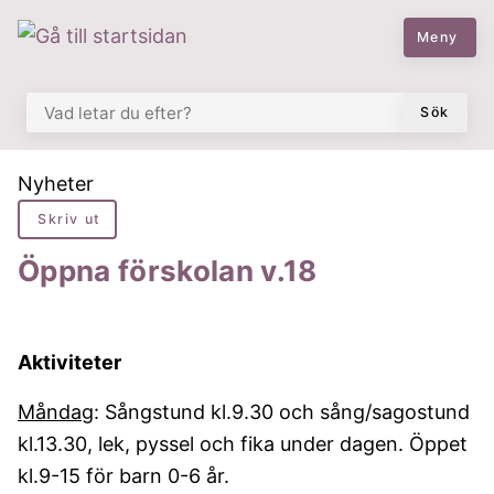
 till huvudmeny
å till innehåll
Meny
VAD LETAR DU EFTER?
Sök
Du är här:
Nyheter
Skriv ut
Öppna förskolan v.18
Aktiviteter
Måndag
: Sångstund kl.9.30 och sång/sagostund
kl.13.30, lek, pyssel och fika under dagen. Öppet
kl.9-15 för barn 0-6 år.