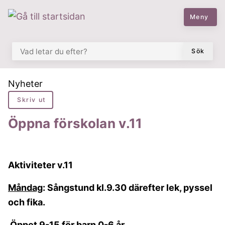
 till huvudmeny
å till innehåll
Meny
VAD LETAR DU EFTER?
Sök
Du är här:
Nyheter
Skriv ut
Öppna förskolan v.11
Aktiviteter v.11
Måndag
: Sångstund kl.9.30 därefter lek, pyssel
och fika.
Öppet 9-15 för barn 0-6 år.