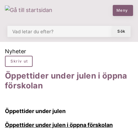
 till huvudmeny
å till innehåll
Meny
VAD LETAR DU EFTER?
Sök
Du är här:
Nyheter
Skriv ut
Öppettider under julen i öppna
förskolan
Öppettider under julen
Öppettider under julen i öppna förskolan