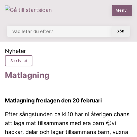
 till huvudmeny
å till innehåll
Meny
VAD LETAR DU EFTER?
Sök
Du är här:
Nyheter
Skriv ut
Matlagning
Matlagning fredagen den 20 februari
Efter sångstunden ca kl.10 har ni återigen chans
att laga mat tillsammans med era barn 😊vi
hackar, delar och lagar tillsammans barn, vuxna