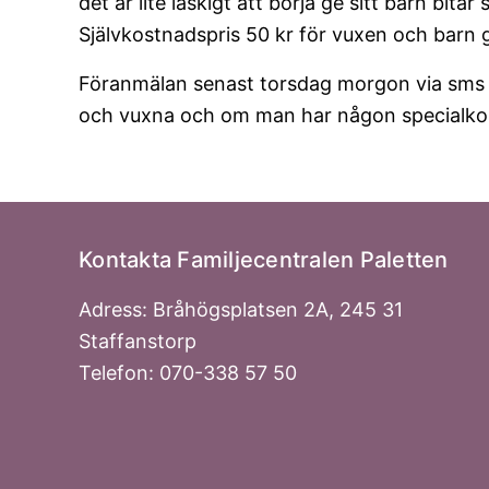
det är lite läskigt att börja ge sitt barn bitar 
Självkostnadspris 50 kr för vuxen och barn g
Föranmälan senast torsdag morgon via sms 
och vuxna och om man har någon specialko
Kontakta Familjecentralen Paletten
Adress: Bråhögsplatsen 2A, 245 31
Staffanstorp
Telefon: 070-338 57 50