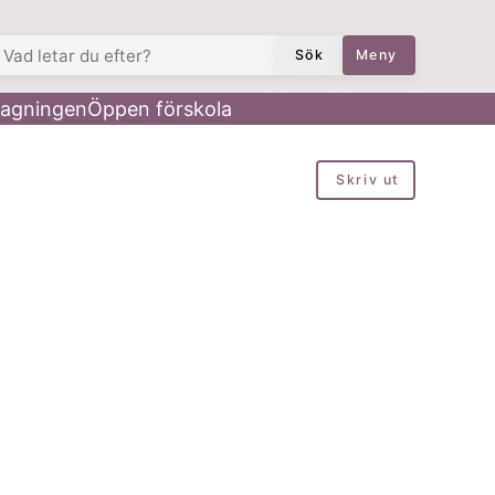
AD LETAR DU EFTER?
Sök
Meny
agningen
Öppen förskola
Skriv ut