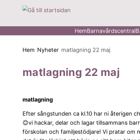
 till huvudmeny
å till innehåll
Hem
Barnavårdscentral
B
Du är här:
Hem
Nyheter
matlagning 22 maj
matlagning 22 maj
matlagning
Efter sångstunden ca kl.10 har ni återigen 
😊vi hackar, delar och lagar tillsammans ba
förskolan och familjestödjare! Vi pratar om