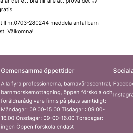
så är det ett bra tillfälle att prova det 😊
ratis.
till nr.0703-280244 meddela antal barn
st. Välkomna!
Gemensamma öppettider
Social
Alla fyra professionerna, barnavårdscentral,
Facebo
barnmorskemottagning, öppen förskola och
Instag
föräldrarådgivare finns på plats samtidigt:
Måndagar: 09.00-15.00 Tisdagar : 09.00-
16.00 Onsdagar: 09-00-16.00 Torsdagar:
ingen Öppen förskola endast