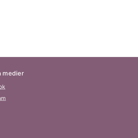
a medier
ok
ram