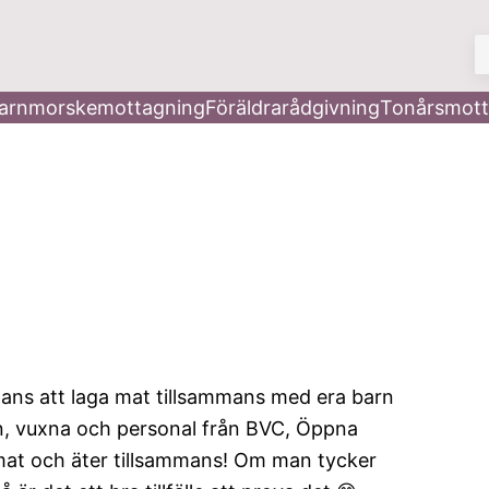
V
arnmorskemottagning
Föräldrarådgivning
Tonårsmott
chans att laga mat tillsammans med era barn
rn, vuxna och personal från BVC, Öppna
 mat och äter tillsammans! Om man tycker