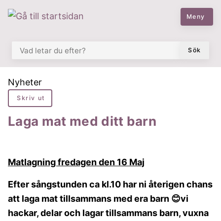
 till huvudmeny
å till innehåll
Meny
VAD LETAR DU EFTER?
Sök
Du är här:
Nyheter
Skriv ut
Laga mat med ditt barn
Matlagning fredagen den 16 Maj
Efter sångstunden ca kl.10 har ni återigen chans
att laga mat tillsammans med era barn 😊vi
hackar, delar och lagar tillsammans barn, vuxna