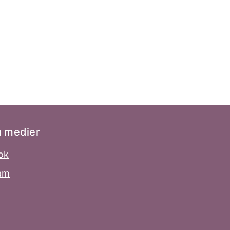
a medier
ok
ram