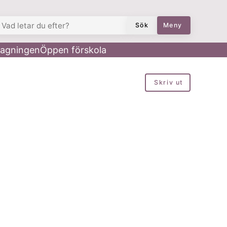
AD LETAR DU EFTER?
Sök
Meny
agningen
Öppen förskola
Skriv ut