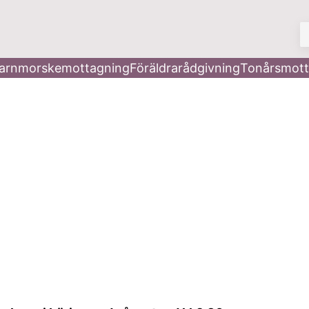
V
arnmorskemottagning
Föräldrarådgivning
Tonårsmott