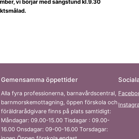
mber, vi börjar med sångstund kl.9.30
siktsmålad.
Gemensamma öppettider
Social
Alla fyra professionerna, barnavårdscentral,
Facebo
barnmorskemottagning, öppen förskola och
Instag
föräldrarådgivare finns på plats samtidigt:
Måndagar: 09.00-15.00 Tisdagar : 09.00-
16.00 Onsdagar: 09-00-16.00 Torsdagar:
ingen Öppen förskola endast