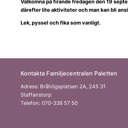
Välkomna på firande fredagen den 19 septe
därefter lite aktiviteter och man kan bli an
Lek, pyssel och fika som vanligt.
Kontakta Familjecentralen Paletten
Adress: Bråhögsplatsen 2A, 245 31
Staffanstorp
Telefon: 070-338 57 50